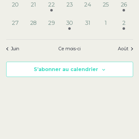
0
0
1
0
0
0
2
20
21
22
23
24
25
26
évènement,
évènement,
évènement,
évènement,
évènement,
évènement,
évène
0
0
0
1
0
0
1
27
28
29
30
31
1
2
évènement,
évènement,
évènement,
évènement,
évènement,
évènement,
évène
Juin
Ce mois-ci
Août
S’abonner au calendrier