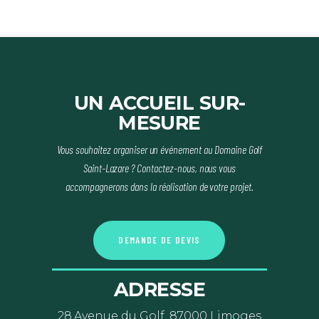
UN ACCUEIL SUR-
MESURE
Vous souhaitez organiser un événement au Domaine Golf
Saint-Lazare ? Contactez-nous, nous vous
accompagnerons dans la réalisation de votre projet.
D
E
M
A
N
D
E
D
E
D
E
V
I
S
ADRESSE
28 Avenue du Golf, 87000 Limoges