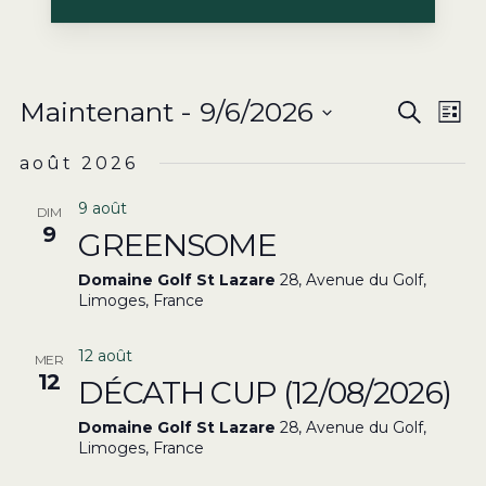
N
REC
Maintenant
 - 
9/6/2026
Recherc
Liste
D
Sélectionnez
ET
août 2026
V
une
NAV
É
date.
9 août
DIM
9
GREENSOME
DE
Domaine Golf St Lazare
28, Avenue du Golf,
Limoges, France
VUE
ÉVÈ
12 août
MER
12
DÉCATH CUP (12/08/2026)
Domaine Golf St Lazare
28, Avenue du Golf,
Limoges, France