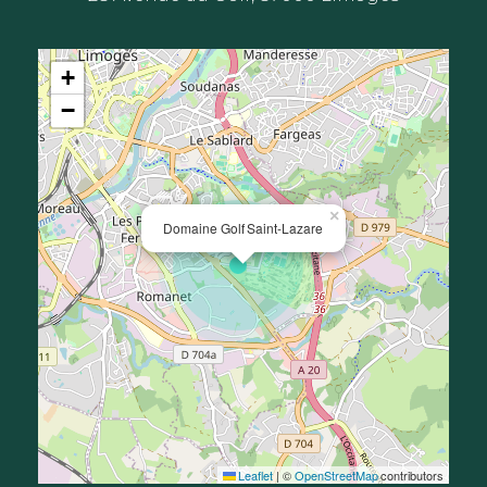
+
−
×
Domaine Golf Saint-Lazare
Leaflet
|
©
OpenStreetMap
contributors