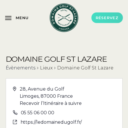
Skip
to
MENU
RÉSERVEZ
main
content
DOMAINE GOLF ST LAZARE
Évènements
Lieux
Domaine Golf St Lazare
28, Avenue du Golf
Limoges
,
87000
France
Recevoir l’Itinéraire à suivre
05 55 06 00 00
https://ledomainedugolf.fr/