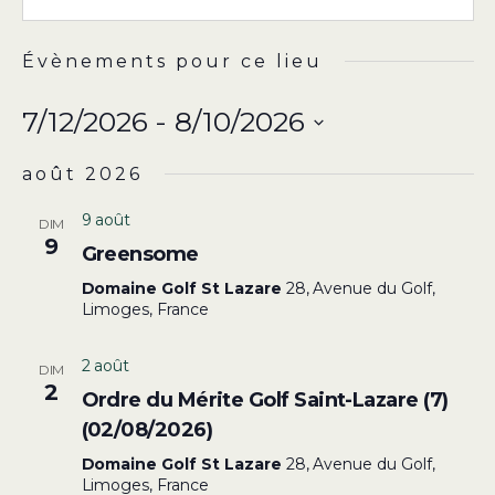
Évènements pour ce lieu
7/12/2026
 - 
8/10/2026
Sélectionnez
août 2026
une
date.
9 août
DIM
9
Greensome
Domaine Golf St Lazare
28, Avenue du Golf,
Limoges, France
2 août
DIM
2
Ordre du Mérite Golf Saint-Lazare (7)
(02/08/2026)
Domaine Golf St Lazare
28, Avenue du Golf,
Limoges, France