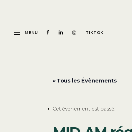
Skip
to
main
content
MENU
TIKTOK
« Tous les Évènements
Cet évènement est passé.