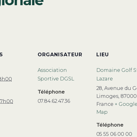
ionale
S
ORGANISATEUR
LIEU
Association
Domaine Golf S
Sportive DGSL
Lazare
 8h00
28, Avenue du G
Téléphone
Limoges
,
87000
07.84.62.47.36
 17h00
France
+ Googl
Map
Téléphone
05 55 06 00 00