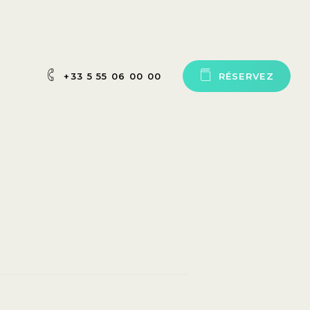
+33 5 55 06 00 00
R
É
S
E
R
V
E
Z