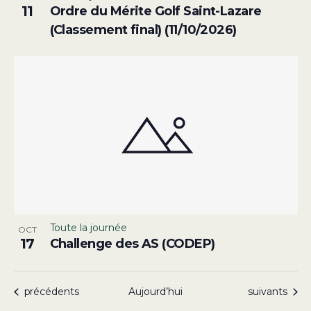
11
Ordre du Mérite Golf Saint-Lazare
(Classement final) (11/10/2026)
Toute la journée
OCT
17
Challenge des AS (CODEP)
Évènements
Évènements
précédents
Aujourd’hui
suivants