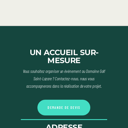
UN ACCUEIL SUR-
MESURE
Vous souhaitez organiser un événement au Domaine Golf
Saint-Lazare ? Contactez-nous, nous vous
accompagnerons dans la réalisation de votre projet.
D
E
M
A
N
D
E
D
E
D
E
V
I
S
ADRESSE