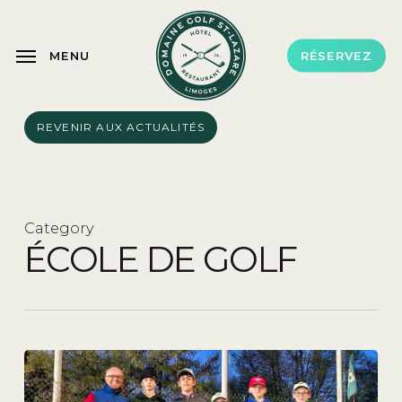
Skip
to
MENU
RÉSERVEZ
main
content
REVENIR AUX ACTUALITÉS
Category
ÉCOLE DE GOLF