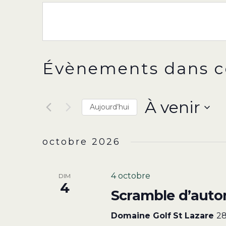
Évènements dans c
À venir
Aujourd’hui
Sélectionnez
une
octobre 2026
date.
4 octobre
DIM
4
Scramble d’aut
Domaine Golf St Lazare
28