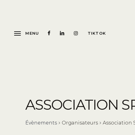
Skip
to
main
content
MENU
TIKTOK
ASSOCIATION S
Évènements
Organisateurs
Association 