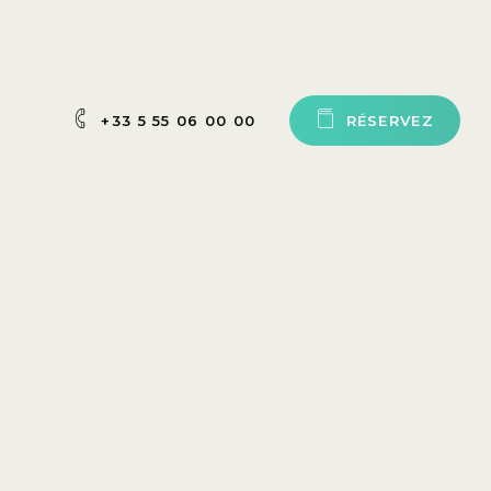
+33 5 55 06 00 00
R
É
S
E
R
V
E
Z