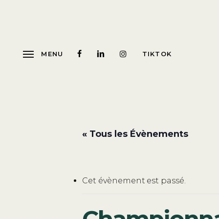
Skip
to
main
content
MENU
TIKTOK
« Tous les Évènements
Cet évènement est passé.