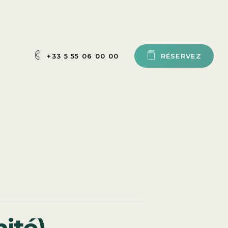
+33 5 55 06 00 00
R
É
S
E
R
V
E
Z